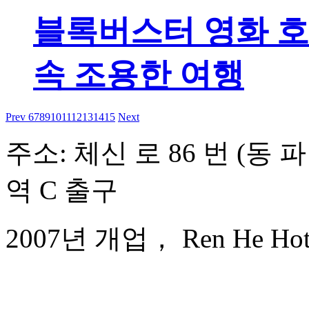
블록버스터 영화 호
속 조용한 여행
Prev
6
7
8
9
10
11
12
13
14
15
Next
주소: 체신 로 86 번 (동 
역 C 출구
2007년 개업， Ren He Hote