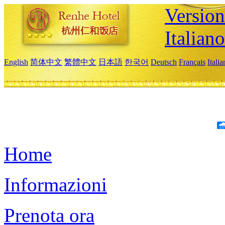
Version
Italiano
English
简体中文
繁體中文
日本語
한국어
Deutsch
Français
Itali
Home
Informazioni
Prenota ora