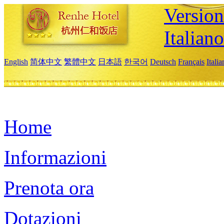
Version
Italiano
English
简体中文
繁體中文
日本語
한국어
Deutsch
Français
Itali
Home
Informazioni
Prenota ora
Dotazioni