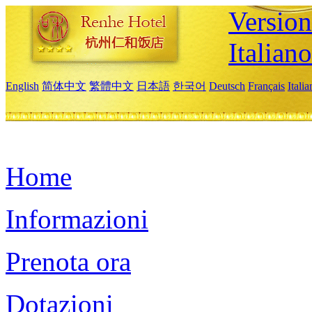
Version
Italiano
English
简体中文
繁體中文
日本語
한국어
Deutsch
Français
Itali
Home
Informazioni
Prenota ora
Dotazioni