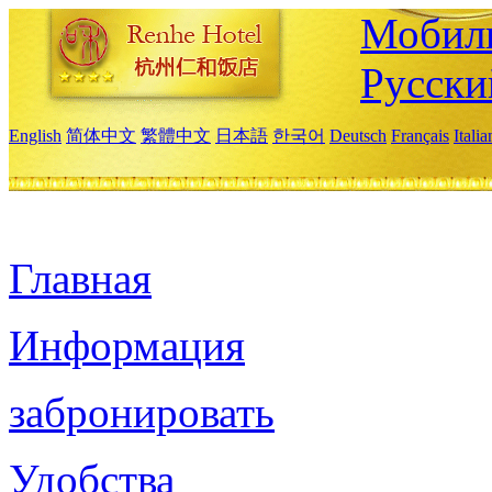
Мобиль
Русски
English
简体中文
繁體中文
日本語
한국어
Deutsch
Français
Itali
Главная
Информация
забронировать
Удобства