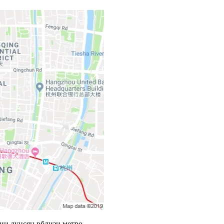
ции лунсян вблизи метро