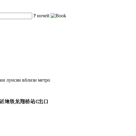
?
ночей
ции лунсян вблизи метро