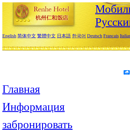
Мобиль
Русски
English
简体中文
繁體中文
日本語
한국어
Deutsch
Français
Itali
Главная
Информация
забронировать