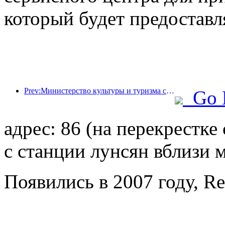
который будет предоставл
Prev:Министерство культуры и туризма сообщило, что в 2025 году 16 994 достопримечательности категории А посетили 7,51 миллиарда человек, что принесло доход от туризма в размере 554,49 миллиарда юаней.
Go 
адрес: 86 (на перекрестк
с станции лунсян вблизи 
Появились в 2007 году, R