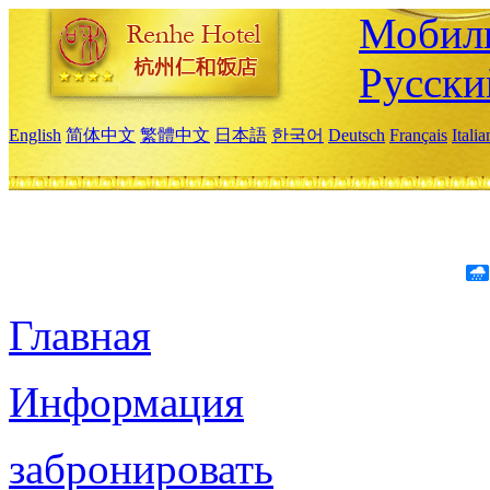
Мобиль
Русски
English
简体中文
繁體中文
日本語
한국어
Deutsch
Français
Itali
Главная
Информация
забронировать