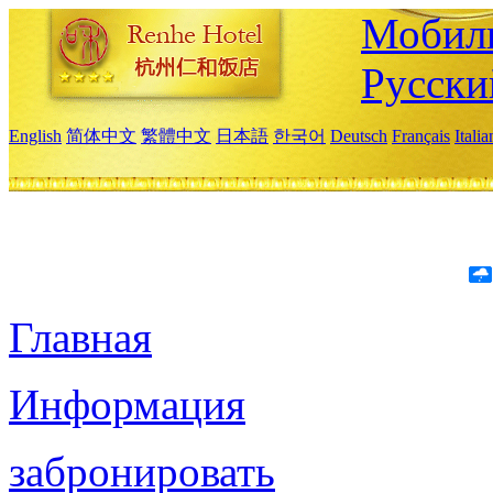
Мобиль
Русски
English
简体中文
繁體中文
日本語
한국어
Deutsch
Français
Itali
Главная
Информация
забронировать