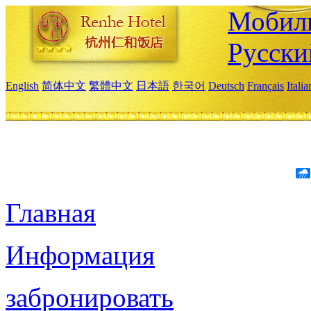
Мобиль
Русски
English
简体中文
繁體中文
日本語
한국어
Deutsch
Français
Itali
Главная
Информация
забронировать