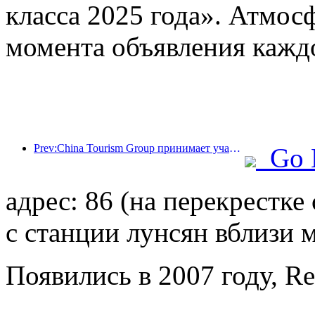
класса 2025 года». Атмосф
момента объявления кажд
Prev:China Tourism Group принимает участие в Китайской международной импортной выставке уже восемь лет подряд, подписав контракты на сумму более 1 млрд долларов США.
Go 
адрес: 86 (на перекрестк
с станции лунсян вблизи 
Появились в 2007 году, R