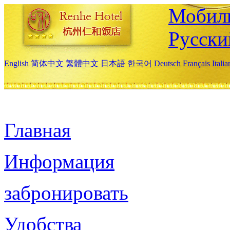
Мобиль
Русски
English
简体中文
繁體中文
日本語
한국어
Deutsch
Français
Itali
Главная
Информация
забронировать
Удобства