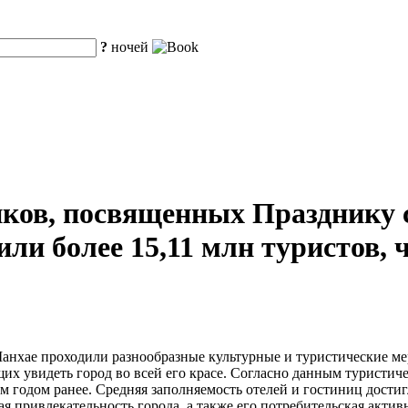
?
ночей
иков, посвященных Празднику 
ли более 15,11 млн туристов, 
анхае проходили разнообразные культурные и туристические мер
их увидеть город во всей его красе. Согласно данным туристич
ем годом ранее. Средняя заполняемость отелей и гостиниц достиг
я привлекательность города, а также его потребительская актив