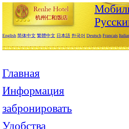
Мобиль
Русски
English
简体中文
繁體中文
日本語
한국어
Deutsch
Français
Itali
Главная
Информация
забронировать
Удобства