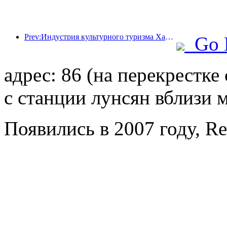
Prev:Индустрия культурного туризма Ханчжоу будет процветать в 2024 году: добавленная культурная стоимость превысит 340 миллиардов, а число въездных туристов удвоится
Go 
адрес: 86 (на перекрестк
с станции лунсян вблизи 
Появились в 2007 году, R