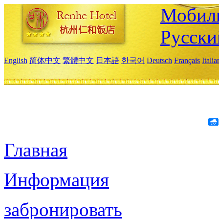
Мобиль
Русски
English
简体中文
繁體中文
日本語
한국어
Deutsch
Français
Itali
Главная
Информация
забронировать