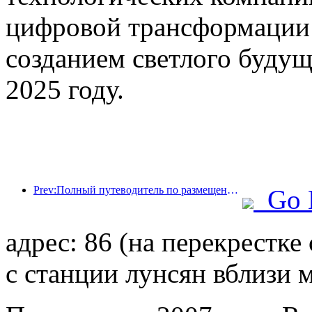
цифровой трансформации 
созданием светлого будущ
2025 году.
Prev:Полный путеводитель по размещению во время зимнего туристического сезона в Пекине Новый внутренний двор отеля Jingneng вызывает новое увлечение туризмом.
Go 
адрес: 86 (на перекрестк
с станции лунсян вблизи 