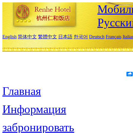
Мобиль
Русски
English
简体中文
繁體中文
日本語
한국어
Deutsch
Français
Itali
Главная
Информация
забронировать