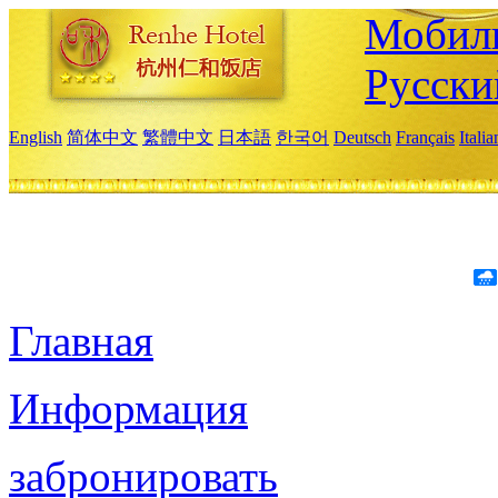
Мобиль
Русски
English
简体中文
繁體中文
日本語
한국어
Deutsch
Français
Itali
Главная
Информация
забронировать