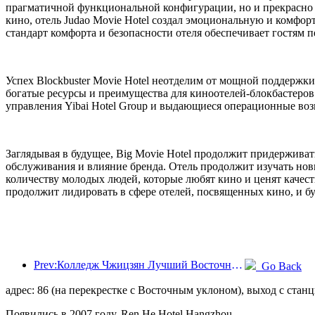
прагматичной функциональной конфигурации, но и прекрасно с
кино, отель Judao Movie Hotel создал эмоциональную и комфор
стандарт комфорта и безопасности отеля обеспечивает гостям 
Успех Blockbuster Movie Hotel неотделим от мощной поддержки 
богатые ресурсы и преимущества для киноотелей-блокбастеров
управления Yibai Hotel Group и выдающиеся операционные во
Заглядывая в будущее, Big Movie Hotel продолжит придержива
обслуживания и влияние бренда. Отель продолжит изучать нов
количеству молодых людей, которые любят кино и ценят качест
продолжит лидировать в сфере отелей, посвященных кино, и бу
Prev:Колледж Чжицзян Лучший Восточный и Чжэцзянский технологический университет успешно провел совместный образовательный форум «Интеллектуальная интеграция · общее будущее»
Go Back
адрес: 86 (на перекрестке с Восточным уклоном), выход с стан
Появились в 2007 году, Ren He Hotel Hangzhou.