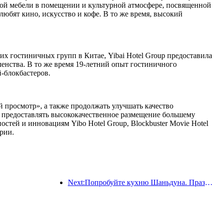
кой мебели в помещении и культурной атмосфере, посвященной
юбят кино, искусство и кофе. В то же время, высокий
их гостиничных групп в Китае, Yibai Hotel Group предоставила
енства. В то же время 19-летний опыт гостиничного
-блокбастеров.
 просмотр», а также продолжать улучшать качество
е предоставлять высококачественное размещение большему
стей и инновациям Yibo Hotel Group, Blockbuster Movie Hotel
рии.
Next:Попробуйте кухню Шаньдуна. Праздник Хуали. Сезон 2: 2024. Официально открыт тур Wanda Hotels National Linkage. Тур по культурному наследию Шаньдуна