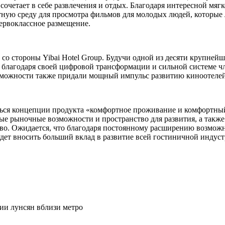
очетает в себе развлечения и отдых. Благодаря интересной мяг
тную среду для просмотра фильмов для молодых людей, которые л
первоклассное размещение.
со стороны Yibai Hotel Group. Будучи одной из десяти крупнейш
 благодаря своей цифровой трансформации и сильной системе чл
зможности также придали мощный импульс развитию киноотелей
ться концепции продукта «комфортное проживание и комфортный
ые рыночные возможности и пространство для развития, а такж
во. Ожидается, что благодаря постоянному расширению возможно
дет вносить больший вклад в развитие всей гостиничной индуст
ции лунсян вблизи метро