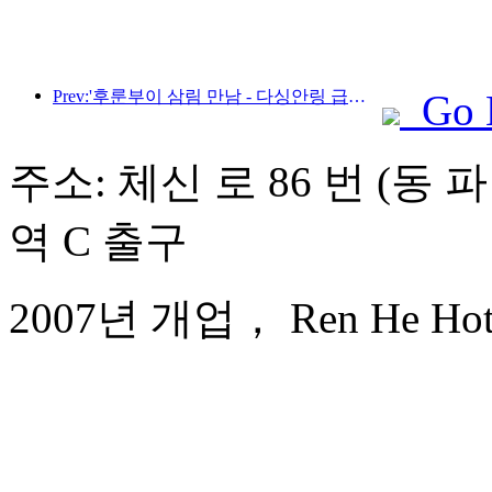
Prev:'후룬부이 삼림 만남 - 다싱안링 급행열차 - 별빛 열차 - 천이 여행' 관광열차가 첫 운행을 시작합니다.
Go 
주소: 체신 로 86 번 (동 
역 C 출구
2007년 개업， Ren He Hote