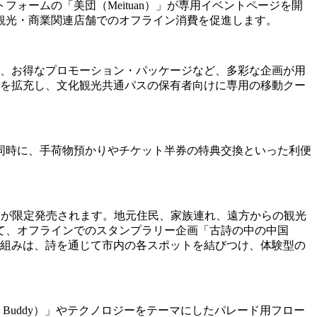
ームの「美団（Meituan）」が専用イベントページを開
観光・商業関連店舗でのオフライン消費を促進します。
や、お得なプロモーション・パッケージなど、多彩な企画が用
.0）」ガイドを拡充し、文化観光共通パスの保有者向けに専用の移動クー
同時に、手荷物預かりやチケット半券の特典交換といった利便
s）」共通パスが限定発売されます。地元住民、家族連れ、遠方からの観光
て、オフラインでのスタンプラリー企画「古詩の中の中国
。この取り組みは、詩を通じて市内の各スポットを結びつけ、体験型の
 Buddy）」やテクノロジーをテーマにしたパレード用フロー