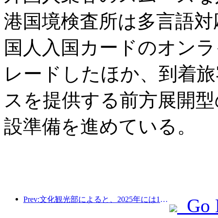
港国境検査所は多言語対
国人入国カードのオンラ
レードしたほか、到着旅
スを提供する前方展開型
設準備を進めている。
Prev:文化観光部によると、2025年には16,994か所のA級景勝地が75億1000万人の観光客を迎え、5544億9000万元の観光収入を生み出した。
Go 