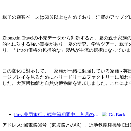
親子の顧客ベースは60％以上を占めており、消費のアップグ
Zhongxin Travelの小売データから判断すると、夏の
的地に対する強い需要があり、夏の研究、学習ツアー、親子
り、「1つの価格の包括的な」製品が主流の選択になってい
この変化に対応して、「家族が一緒に勉強している家族 - 
ージプレイを見るためにハリードリームファクトリーに加わ
した。大英博物館と自然史博物館を追加しました。これにより
Prev:美団旅行：端午節期間中、各県の高級ホテルの予約が殺到、子供連れの家族が主力に
Go Back
アドレス: 郵電路86号（東坡路との境）、近地鉄龍翔橋駅C出