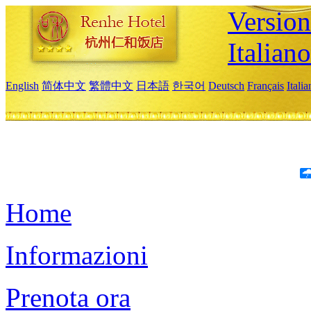
Version
Italiano
English
简体中文
繁體中文
日本語
한국어
Deutsch
Français
Itali
Home
Informazioni
Prenota ora