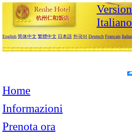
Version
Italiano
English
简体中文
繁體中文
日本語
한국어
Deutsch
Français
Itali
Home
Informazioni
Prenota ora