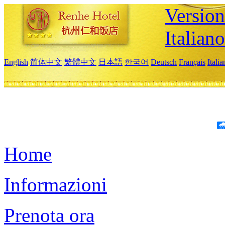
Version
Italiano
English
简体中文
繁體中文
日本語
한국어
Deutsch
Français
Itali
Home
Informazioni
Prenota ora