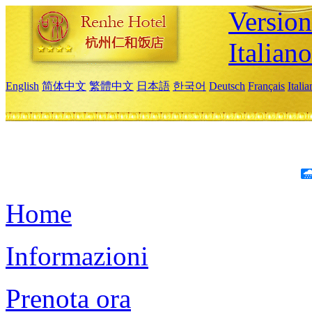
Version
Italiano
English
简体中文
繁體中文
日本語
한국어
Deutsch
Français
Itali
Home
Informazioni
Prenota ora