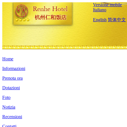
Versione mobile
Italiano
English
简体中文
Home
Informazioni
Prenota ora
Dotazioni
Foto
Notizia
Recensioni
Contatti