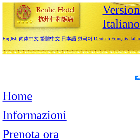
Version
Italiano
English
简体中文
繁體中文
日本語
한국어
Deutsch
Français
Itali
Home
Informazioni
Prenota ora