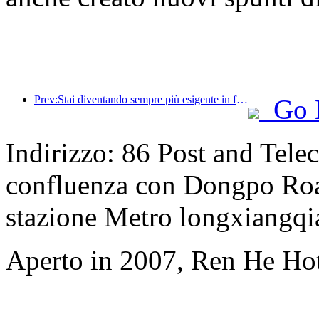
Prev:Stai diventando sempre più esigente in fatto di hotel? I marchi di fascia media e alta stanno tutti 'raccogliendo' i dettagli
Go 
Indirizzo: 86 Post and Tel
confluenza con Dongpo Road)
stazione Metro longxiangqi
Aperto in 2007, Ren He Ho