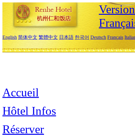
Versio
Françai
English
简体中文
繁體中文
日本語
한국어
Deutsch
Français
Itali
Accueil
Hôtel Infos
Réserver