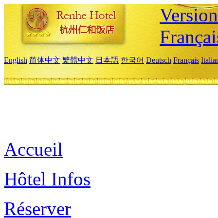
Versio
Françai
English
简体中文
繁體中文
日本語
한국어
Deutsch
Français
Itali
Accueil
Hôtel Infos
Réserver