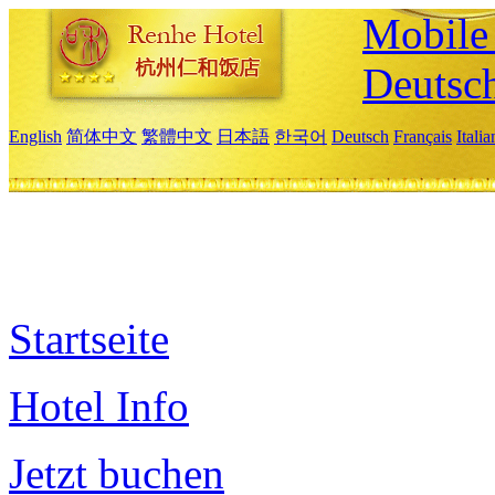
Mobile 
Deutsc
English
简体中文
繁體中文
日本語
한국어
Deutsch
Français
Itali
Startseite
Hotel Info
Jetzt buchen