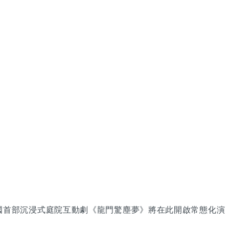
國首部沉浸式庭院互動劇《龍門驚塵夢》將在此開啟常態化演