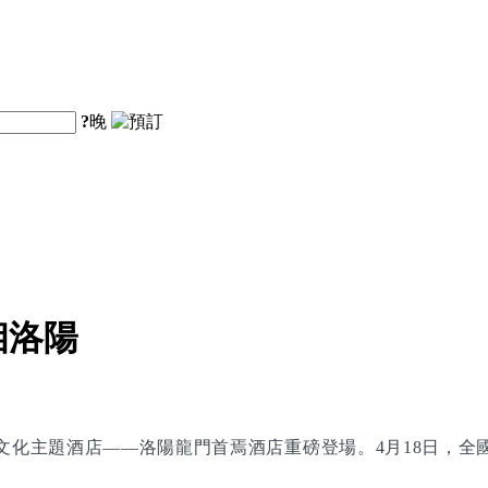
?
晚
相洛陽
文化主題酒店——洛陽龍門首焉酒店重磅登場。4月18日，全