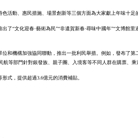
特色活動、惠民措施、場景創新等三個方面為大家獻上年味十足
了“文化迎春·藝術為民”“非遺賀新春·尋味中國年”“文博館里
單位和機構加強協同聯動，推出一批利民舉措。例如，發布了第
，民航等部門針對銀發族、親子團、入境客等不同人群在購票、
形式，提供超過3.6億元的消費補貼。