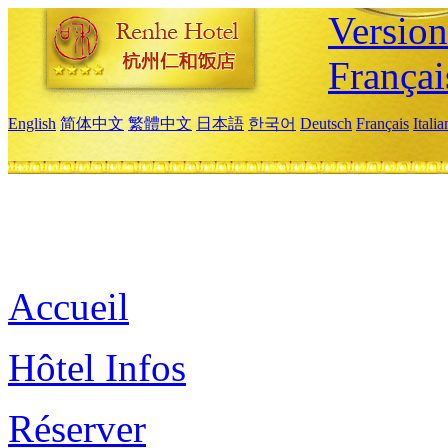
Versio
Françai
English
简体中文
繁體中文
日本語
한국어
Deutsch
Français
Itali
Accueil
Hôtel Infos
Réserver