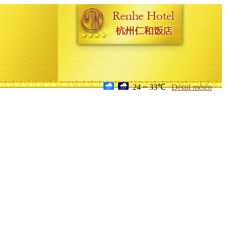
24 ~ 33℃
Détail météo