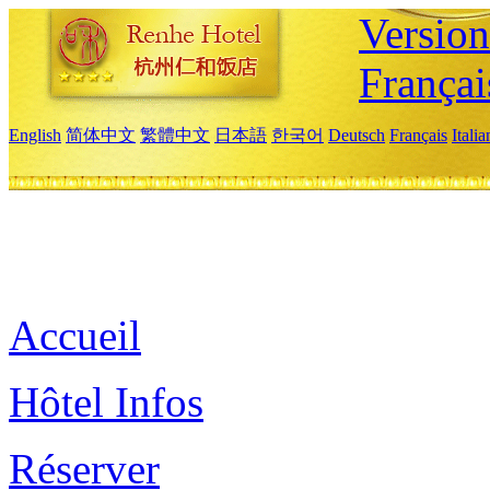
Versio
Françai
English
简体中文
繁體中文
日本語
한국어
Deutsch
Français
Itali
Accueil
Hôtel Infos
Réserver