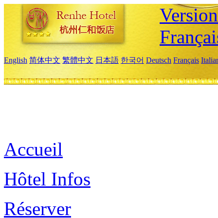
Versio
Françai
English
简体中文
繁體中文
日本語
한국어
Deutsch
Français
Itali
Accueil
Hôtel Infos
Réserver