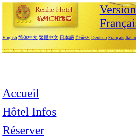
Versio
Françai
English
简体中文
繁體中文
日本語
한국어
Deutsch
Français
Itali
Accueil
Hôtel Infos
Réserver