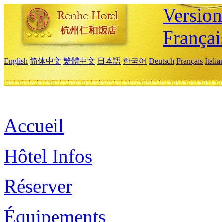
Versio
Françai
English
简体中文
繁體中文
日本語
한국어
Deutsch
Français
Itali
Accueil
Hôtel Infos
Réserver
Équipements