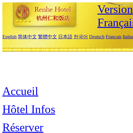
Versio
Françai
English
简体中文
繁體中文
日本語
한국어
Deutsch
Français
Itali
Accueil
Hôtel Infos
Réserver