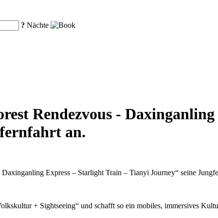
?
Nächte
est Rendezvous - Daxinganling E
fernfahrt an.
axinganling Express – Starlight Train – Tianyi Journey“ seine Jungfer
kskultur + Sightseeing“ und schafft so ein mobiles, immersives Kultu