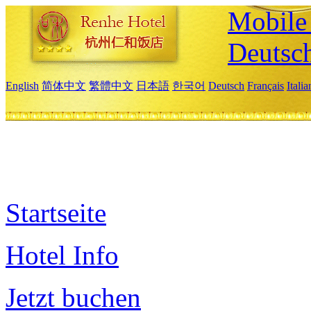
Mobile 
Deutsc
English
简体中文
繁體中文
日本語
한국어
Deutsch
Français
Itali
Startseite
Hotel Info
Jetzt buchen