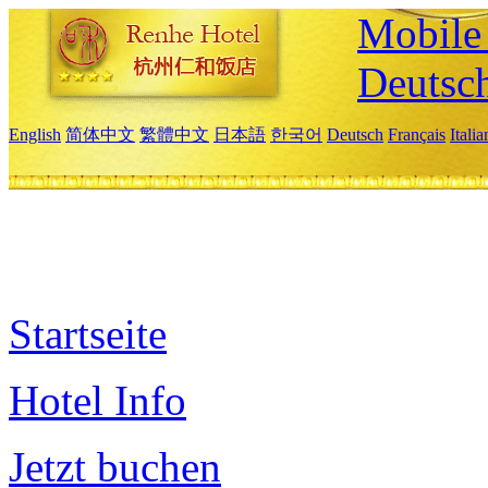
Mobile 
Deutsc
English
简体中文
繁體中文
日本語
한국어
Deutsch
Français
Itali
Startseite
Hotel Info
Jetzt buchen