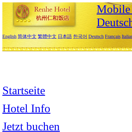
Mobile 
Deutsc
English
简体中文
繁體中文
日本語
한국어
Deutsch
Français
Itali
Startseite
Hotel Info
Jetzt buchen