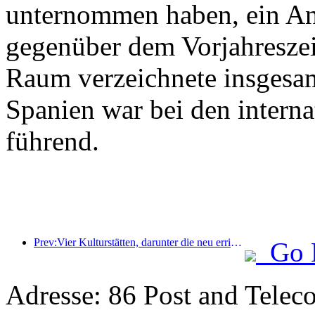
unternommen haben, ein An
gegenüber dem Vorjahreszeit
Raum verzeichnete insgesa
Spanien war bei den intern
führend.
Prev:Vier Kulturstätten, darunter die neu errichtete „Jinling Poetry Hall“ im malerischen Gebiet des Xuanwu-Sees in Nanjing, wurden offiziell eröffnet.
Go 
Adresse: 86 Post and Telec