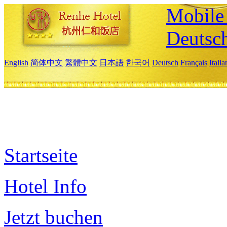
Mobile 
Deutsc
English
简体中文
繁體中文
日本語
한국어
Deutsch
Français
Itali
Startseite
Hotel Info
Jetzt buchen