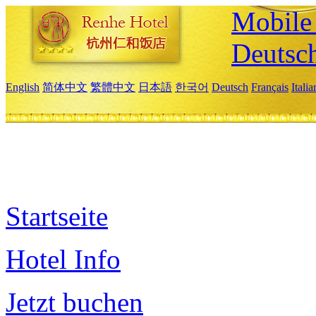
Mobile 
Deutsc
English
简体中文
繁體中文
日本語
한국어
Deutsch
Français
Itali
Startseite
Hotel Info
Jetzt buchen