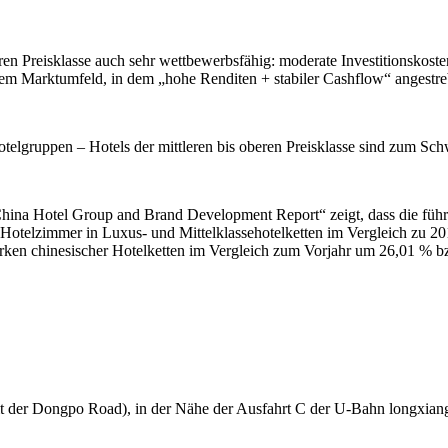
ren Preisklasse auch sehr wettbewerbsfähig: moderate Investitionskosten
nem Marktumfeld, in dem „hohe Renditen + stabiler Cashflow“ angestre
Hotelgruppen – Hotels der mittleren bis oberen Preisklasse sind zum S
5 China Hotel Group and Brand Development Report“ zeigt, dass die f
r Hotelzimmer in Luxus- und Mittelklassehotelketten im Vergleich zu 
rken chinesischer Hotelketten im Vergleich zum Vorjahr um 26,01 % b
 der Dongpo Road), in der Nähe der Ausfahrt C der U-Bahn longxiang