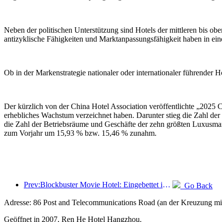
Neben der politischen Unterstützung sind Hotels der mittleren bis obe
antizyklische Fähigkeiten und Marktanpassungsfähigkeit haben in ei
Ob in der Markenstrategie nationaler oder internationaler führender 
Der kürzlich von der China Hotel Association veröffentlichte „202
erhebliches Wachstum verzeichnet haben. Darunter stieg die Zahl de
die Zahl der Betriebsräume und Geschäfte der zehn größten Luxusma
zum Vorjahr um 15,93 % bzw. 15,46 % zunahm.
Prev:Blockbuster Movie Hotel: Eingebettet in eine Reise aus Licht und Schatten definiert Blockbuster Movie Hotel ein neues Reiseerlebnis
Go Back
Adresse: 86 Post and Telecommunications Road (an der Kreuzung mit
Geöffnet in 2007, Ren He Hotel Hangzhou.