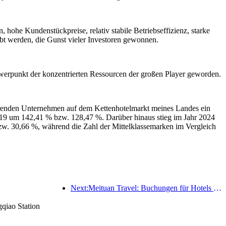
, hohe Kundenstückpreise, relativ stabile Betriebseffizienz, starke
bt werden, die Gunst vieler Investoren gewonnen.
chwerpunkt der konzentrierten Ressourcen der großen Player geworden.
ührenden Unternehmen auf dem Kettenhotelmarkt meines Landes ein
2019 um 142,41 % bzw. 128,47 %. Darüber hinaus stieg im Jahr 2024
zw. 30,66 %, während die Zahl der Mittelklassemarken im Vergleich
Next:Meituan Travel: Buchungen für Hotels mit hohen Sternen in Landkreisen während des Drachenbootfestes sind heiß, wobei Familien mit Kindern die Hauptkraft sind
qiao Station