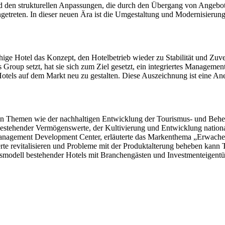
 den strukturellen Anpassungen, die durch den Übergang von Angebot
ngetreten. In dieser neuen Ära ist die Umgestaltung und Modernisier
ge Hotel das Konzept, den Hotelbetrieb wieder zu Stabilität und Zuver
Group setzt, hat sie sich zum Ziel gesetzt, ein integriertes Managemen
Hotels auf dem Markt neu zu gestalten. Diese Auszeichnung ist eine A
e von Themen wie der nachhaltigen Entwicklung der Tourismus- und Be
 bestehender Vermögenswerte, der Kultivierung und Entwicklung natio
nagement Development Center, erläuterte das Markenthema „Erwachen
te revitalisieren und Probleme mit der Produktalterung beheben kann 
smodell bestehender Hotels mit Branchengästen und Investmenteigentüme