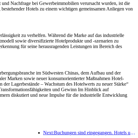
 und Nachfrage bei Gewerbeimmobilien verursacht wurden, ist die
ung bestehender Hotels zu einem wichtigen gemeinsamen Anliegen von
lässigkeit zu verhelfen. Während die Marke auf das industrielle
tmodell sowie diversifizierte Hotelprodukte und -szenarien zu
nerkennung für seine herausragenden Leistungen im Bereich des
herbergungsbranche im Südwesten Chinas, dem Aufbau und der
naler Marken sowie neuer konsumorientierter Maßnahmen Hotel-
 der Lagerbestände – Wachstum des Hotelwerts zu neuer Stärke“
Transformationsfähigkeiten und Gewinn Im Hinblick auf
rn diskutiert und neue Impulse für die industrielle Entwicklung
Next:Buchungen sind eingegangen. Hotels und B&B-Händler sind bei Buchungen gleichermaßen beliebt. Die durchschnittlichen Buchungsraten zum Nationalfeiertag liegen bei 24,97 % bzw. 24,49 %.