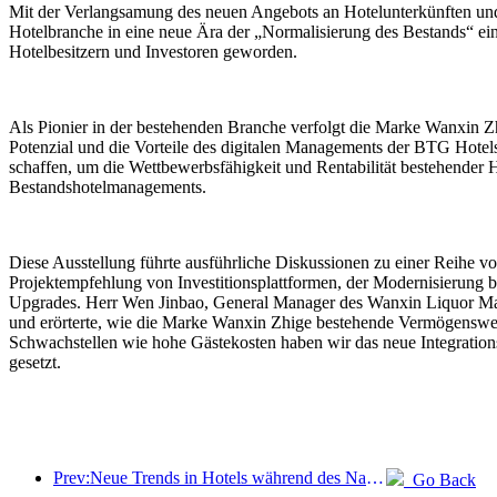
Mit der Verlangsamung des neuen Angebots an Hotelunterkünften und
Hotelbranche in eine neue Ära der „Normalisierung des Bestands“ ei
Hotelbesitzern und Investoren geworden.
Als Pionier in der bestehenden Branche verfolgt die Marke Wanxin Zhi
Potenzial und die Vorteile des digitalen Managements der BTG Hotels 
schaffen, um die Wettbewerbsfähigkeit und Rentabilität bestehender 
Bestandshotelmanagements.
Diese Ausstellung führte ausführliche Diskussionen zu einer Reih
Projektempfehlung von Investitionsplattformen, der Modernisierung
Upgrades. Herr Wen Jinbao, General Manager des Wanxin Liquor Ma
und erörterte, wie die Marke Wanxin Zhige bestehende Vermögenswer
Schwachstellen wie hohe Gästekosten haben wir das neue Integration
gesetzt.
Prev:Neue Trends in Hotels während des Nationalfeiertags 2024: Nach 2000 tragen Menschen Hanfu und übernachten im „State Guesthouse“, um Tee zu trinken und Kalligraphie zu lernen, um kulturelles Selbstvertrauen zu demonstrieren
Go Back